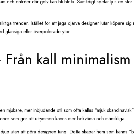
drum och entréer där golv kan bli blöta. Samtidigt spelar ljus en sto
ktiga trender. Istället för att jaga djärva designer lutar köpare sig 
ed glansiga eller överpolerade ytor.
 Från kall minimalism 
n mjukare, mer inbjudande stil som ofta kallas “mjuk skandinavisk”. 
ertoner som gör att utrymmen känns mer bekväma och mänskliga.
er djup utan att göra designen tung. Detta skapar hem som känns “