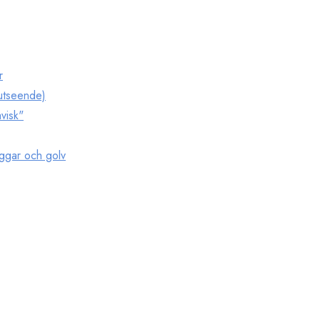
r
 utseende)
avisk"
ggar och golv