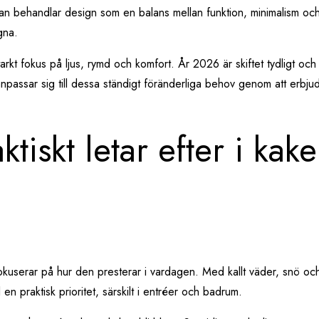
man behandlar design som en balans mellan funktion, minimalism och 
gna.
tarkt fokus på ljus, rymd och komfort. År 2026 är skiftet tydligt och g
anpassar sig till dessa ständigt föränderliga behov genom att erbj
tiskt letar efter i kake
fokuserar på hur den presterar i vardagen. Med kallt väder, snö oc
l en praktisk prioritet, särskilt i entréer och badrum.