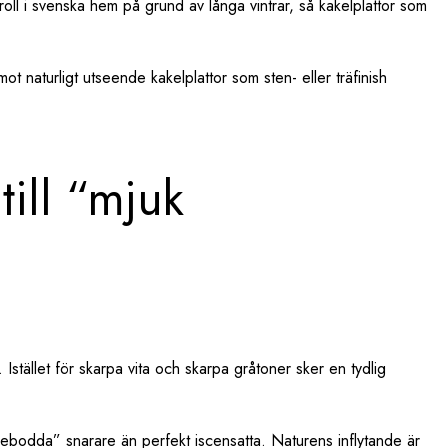
r roll i svenska hem på grund av långa vintrar, så kakelplattor som
mot naturligt utseende kakelplattor som sten- eller träfinish
till “mjuk
Istället för skarpa vita och skarpa gråtoner sker en tydlig
bebodda” snarare än perfekt iscensatta. Naturens inflytande är