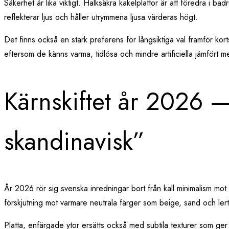
Säkerhet är lika viktigt. Halksäkra kakelplattor är att föredra i ba
reflekterar ljus och håller utrymmena ljusa värderas högt.
Det finns också en stark preferens för långsiktiga val framför kortsi
eftersom de känns varma, tidlösa och mindre artificiella jämfört m
Kärnskiftet år 2026 —
skandinavisk”
År 2026 rör sig svenska inredningar bort från kall minimalism mot e
förskjutning mot varmare neutrala färger som beige, sand och l
Platta, enfärgade ytor ersätts också med subtila texturer som g