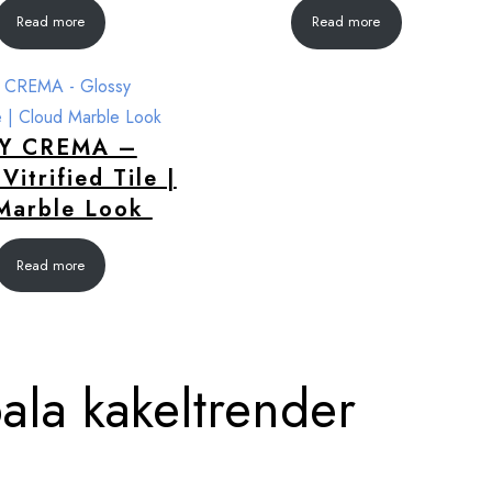
Read more
Read more
Y CREMA –
Vitrified Tile |
Marble Look
Read more
bala kakeltrender