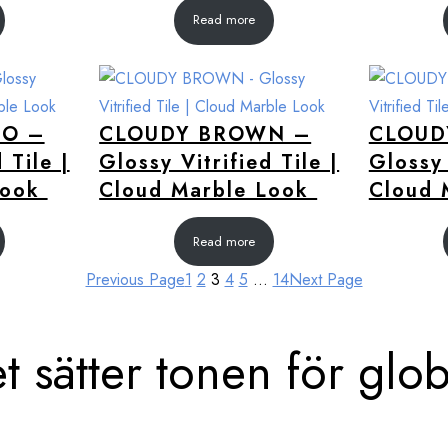
Read more
CO –
CLOUDY BROWN –
CLOUD
 Tile |
Glossy Vitrified Tile |
Glossy 
Look
Cloud Marble Look
Cloud 
Read more
Previous Page
1
2
3
4
5
…
14
Next Page
et sätter tonen för glo