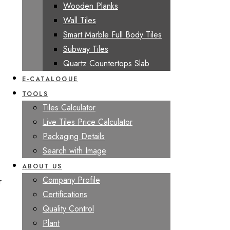
Wooden Planks
Wall Tiles
Smart Marble Full Body Tiles
Subway Tiles
Quartz Countertops Slab
E-CATALOGUE
TOOLS
Tiles Calculator
Live Tiles Price Calculator
Packaging Details
Search with Image
ABOUT US
Company Profile
r
Certifications
Quality Control
Plant