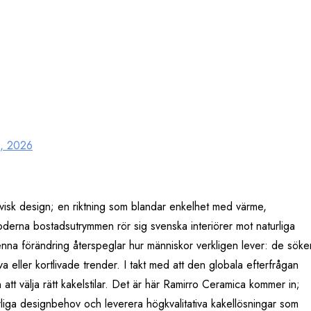
2, 2026
avisk design; en riktning som blandar enkelhet med värme,
oderna bostadsutrymmen rör sig svenska interiörer mot naturliga
enna förändring återspeglar hur människor verkligen lever: de söke
rva eller kortlivade trender. I takt med att den globala efterfrågan
 att välja rätt kakelstilar. Det är här Ramirro Ceramica kommer in;
erliga designbehov och leverera högkvalitativa kakellösningar som