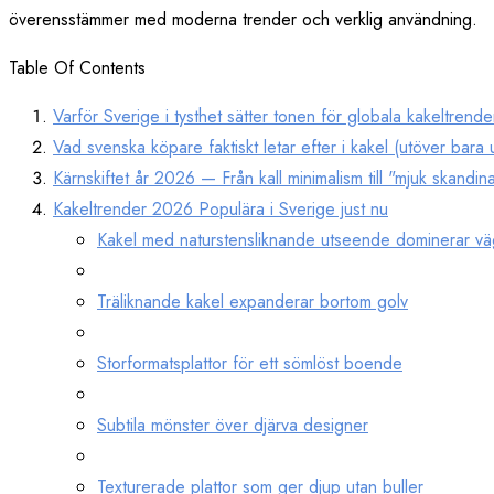
överensstämmer med moderna trender och verklig användning.
Table Of Contents
Varför Sverige i tysthet sätter tonen för globala kakeltrende
Vad svenska köpare faktiskt letar efter i kakel (utöver bara
Kärnskiftet år 2026 — Från kall minimalism till "mjuk skandin
Kakeltrender 2026 Populära i Sverige just nu
Kakel med naturstensliknande utseende dominerar vä
Träliknande kakel expanderar bortom golv
Storformatsplattor för ett sömlöst boende
Subtila mönster över djärva designer
Texturerade plattor som ger djup utan buller