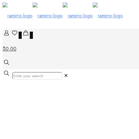
0
0
$0.00
✕
Kakeltrender 