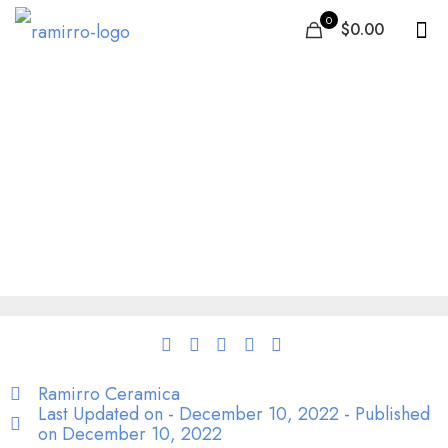
0
$0.00
Österreich – Kaufen Sie
hochwertige Fliesen zu
einem niedrigen
Fabrikpreis – Ramirro
Ceramica
Ramirro Ceramica
Last Updated on - December 10, 2022 - Published
on
December 10, 2022