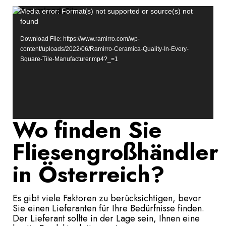
Video
Media error: Format(s) not supported or source(s) not
Player
found
Download File: https://www.ramirro.com/wp-
content/uploads/2022/06/Ramirro-Ceramica-Quality-In-Every-
Square-Tile-Manufacturer.mp4?_=1
Wo finden Sie
Fliesengroßhändler
in Österreich?
Es gibt viele Faktoren zu berücksichtigen, bevor
Sie einen Lieferanten für Ihre Bedürfnisse finden.
Der Lieferant sollte in der Lage sein, Ihnen eine