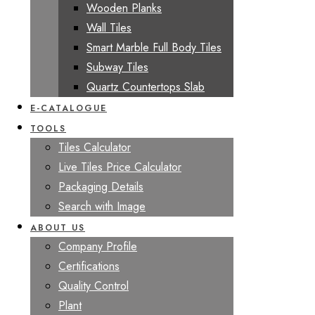
Wooden Planks
Wall Tiles
Smart Marble Full Body Tiles
Subway Tiles
Quartz Countertops Slab
E-CATALOGUE
TOOLS
Tiles Calculator
Live Tiles Price Calculator
Packaging Details
Search with Image
ABOUT US
Company Profile
Certifications
Quality Control
Plant