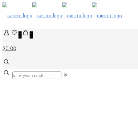
0
0
$0.00
✕
Indonesia – Ke