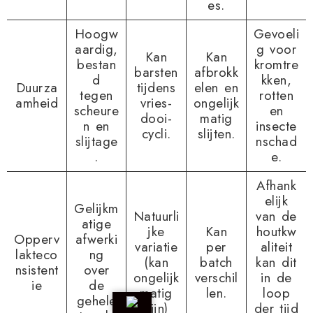
es.
Hoogw
Gevoeli
aardig,
g voor
Kan
Kan
bestan
kromtre
barsten
afbrokk
d
kken,
Duurza
tijdens
elen en
tegen
rotten
amheid
vries-
ongelijk
scheure
en
dooi-
matig
n en
insecte
cycli.
slijten.
slijtage
nschad
.
e.
Afhank
elijk
Gelijkm
Natuurli
van de
atige
jke
Kan
houtkw
Opperv
afwerki
variatie
per
aliteit
lakteco
ng
(kan
batch
kan dit
nsistent
over
ongelijk
verschil
in de
ie
de
matig
len.
loop
gehele
zijn)
der tijd