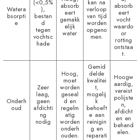
(<0,5%
kan na
absorb
absorb
Watera
),
verloop
eert
eert
bsorpti
bestan
van tijd
gemakk
vocht
e
d
worden
elijk
waardo
tegen
opgeno
water
or
vochtsc
men.
rotting
hade
ontstaa
t.
Gemid
Hoog,
delde
Hoogw
moet
kwalitei
aardig,
Zeer
worden
t,
vereist
laag,
geseal
mogelij
polijste
Onderh
geen
d en
k
n,
oud
afdichti
regelm
behoeft
afdicht
ng
atig
e aan
en en
nodig
worden
reinigin
behand
onderh
g en
elen.
ouden.
reparati