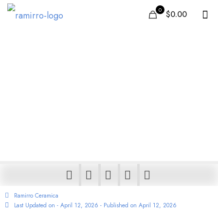
0
$0.00
Keramische buitentegels
Nederland: 2 cm
keramische tuintegels, 2
cm keramische tegels, 2
cm tuintegels & 2 cm
dikke buitentegels
Ramirro Ceramica
Last Updated on - April 12, 2026 - Published on
April 12, 2026