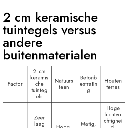
2 cm keramische
tuintegels versus
andere
buitenmaterialen
2 cm
keramis
Betonb
Natuurs
Houten
Factor
che
estratin
teen
terras
tuinteg
g
els
Hoge
luchtvo
Zeer
chtighei
laag
Matig,
Hoog,
d,