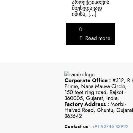
პროექტისთვის.
მიუხედავად
იმისა,
[…]
0
Read more
Corporate Office :
#312, R.
Prime, Nana Mauva Circle,
150 feet ring road, Rajkot -
360005, Gujarat, India.
Factory Address :
Morbi-
Halvad Road, Ghuntu, Gujara
363642
Contact us :
+91 92746 83922