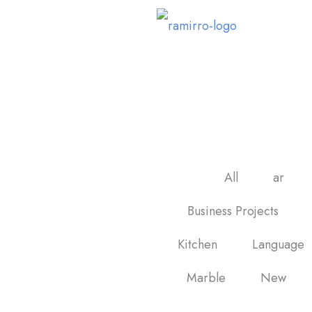
Floor and Wall
G
All
ar
Business Projects
Kitchen
Language
Marble
New