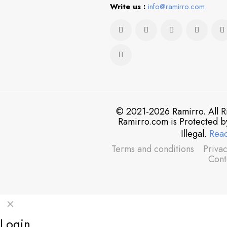
Write us :
info@ramirro.com
© 2021-2026 Ramirro. All R
Ramirro.com is Protected b
Illegal.
Rea
Terms and conditions
Privac
Cont
✕
Login