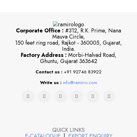
Corporate Office :
#312, R.K. Prime, Nana
Mauva Circle,
150 feet ring road, Rajkot - 360005, Gujarat,
India.
Factory Address :
Morbi-Halvad Road,
Ghuntu, Gujarat 363642
Contact us :
+91 92746 83922
Write us :
info@ramirro.com
QUICK LINKS
E-CATALOGUE
|
EXPORT ENQUIRY