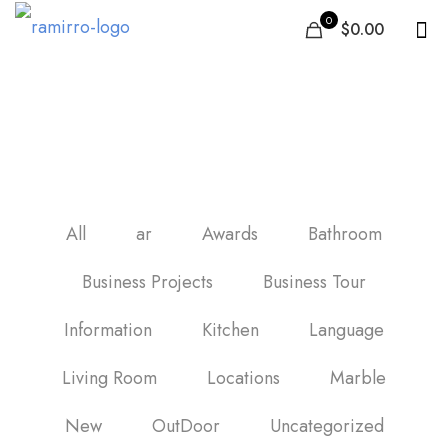
0
$0.00
dlaždice do kuchyně
All
ar
Awards
Bathroom
Business Projects
Business Tour
Information
Kitchen
Language
Living Room
Locations
Marble
New
OutDoor
Uncategorized