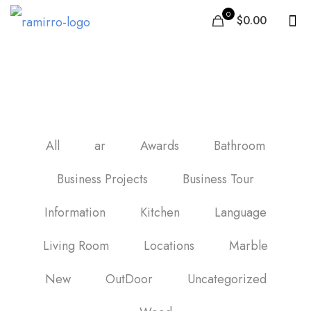
0
$0.00
Tegels in België
All
ar
Awards
Bathroom
Business Projects
Business Tour
Information
Kitchen
Language
Living Room
Locations
Marble
New
OutDoor
Uncategorized