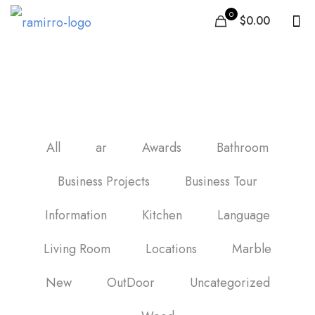
0
$0.00
بلاط في سوريا
All
ar
Awards
Bathroom
Business Projects
Business Tour
Information
Kitchen
Language
Living Room
Locations
Marble
New
OutDoor
Uncategorized