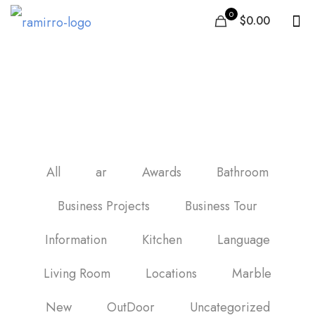
0
$0.00
купить плитку в ванную
в україні
All
ar
Awards
Bathroom
Business Projects
Business Tour
Information
Kitchen
Language
Living Room
Locations
Marble
New
OutDoor
Uncategorized